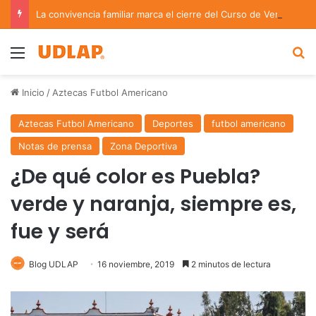
La convivencia familiar marca el cierre del Curso de Verano de Escuelas Aztecas
Menu
B
Inicio
/
Aztecas Futbol Americano
Aztecas Futbol Americano
Deportes
futbol americano
Notas de prensa
Zona Deportiva
¿De qué color es Puebla?
verde y naranja, siempre es,
fue y será
Blog UDLAP
16 noviembre, 2019
2 minutos de lectura