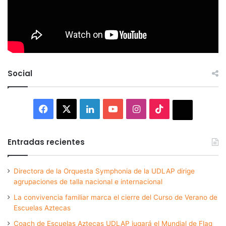
Social
Facebook
X
LinkedIn
YouTube
Instagram
TikTok
Thread
Entradas recientes
Directora de la Orquesta Symphonia de la UDLAP dirige
agrupaciones de talla nacional e internacional
La convivencia familiar marca el cierre del Curso de Verano de
Escuelas Aztecas
Coach de Escuelas Aztecas UDLAP jugará el Mundial de Flag