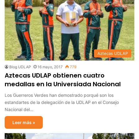
Aztecas UDLAP
Blog UDLAP
16 mayo, 2017
779
Aztecas UDLAP obtienen cuatro
medallas en la Universiada Nacional
Los Guerreros Verdes han demostrado porqué son los
estandartes de la delegación de la UDLAP en el Consejo
Nacional del…
Leer más »