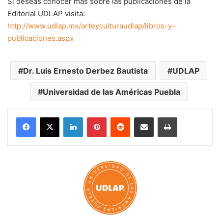
Si deseas conocer más sobre las publicaciones de la
Editorial UDLAP visita:
http://www.udlap.mx/arteyculturaudlap/libros-y-
publicaciones.aspx
Dr. Luis Ernesto Derbez Bautista
UDLAP
Universidad de las Américas Puebla
LinkedIn
Pinterest
Reddit
Share via Email
Print