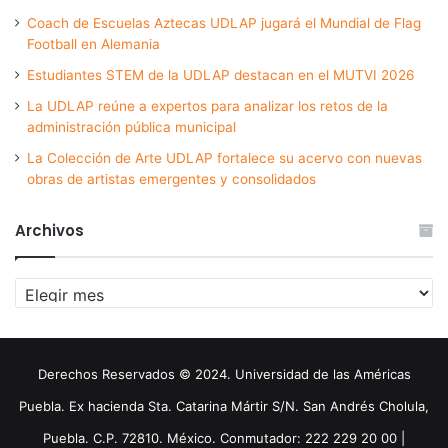
Coach de Escuelas Aztecas UDLAP jugará el Mundial de Flag
Football en Alemania
Estudiantes STEM de la UDLAP destacan en el MUTVI 2026
La UDLAP reúne a expertos para analizar los retos de la
administración pública municipal
La Colección de Arte UDLAP fortalece su acervo con nuevas
obras de artistas emergentes y consolidados
Archivos
Archivos
Derechos Reservados © 2024. Universidad de las Américas
Puebla. Ex hacienda Sta. Catarina Mártir S/N. San Andrés Cholula,
Puebla. C.P. 72810. México. Conmutador: 222 229 20 00 |