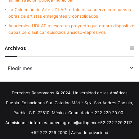
administración pública municipal
La Colección de Arte UDLAP fortalece su acervo con nuevas
obras de artistas emergentes y consolidados
Académica UDLAP asesora un proyecto que creará dispositivo
capaz de clasificar episodios ansioso-depresivos
Archivos
Archivos
Derechos Reservados © 2024. Universidad de las Américas
Puebla. Ex hacienda Sta. Catarina Mártir S/N. San Andrés Cholula,
Puebla. C.P. 72810. México. Conmutador: 222 229 20 00 |
Admisiones: informes.nuevoingreso@udlap.mx +52 222 229 2112,
+52 222 229 2000 |
Aviso de privacidad