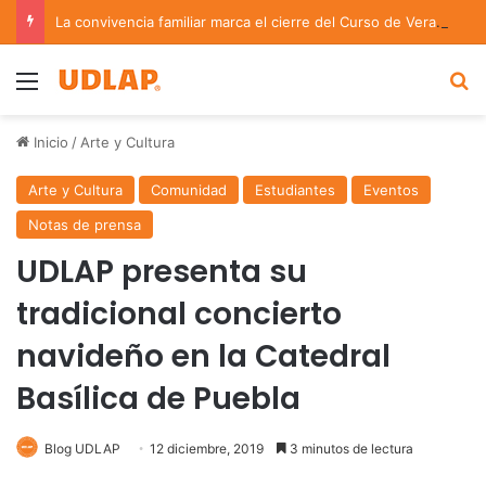
La convivencia familiar marca el cierre del Curso de Verano de Escuelas Aztecas
Menu
B
Inicio
/
Arte y Cultura
Arte y Cultura
Comunidad
Estudiantes
Eventos
Notas de prensa
UDLAP presenta su
tradicional concierto
navideño en la Catedral
Basílica de Puebla
Blog UDLAP
12 diciembre, 2019
3 minutos de lectura