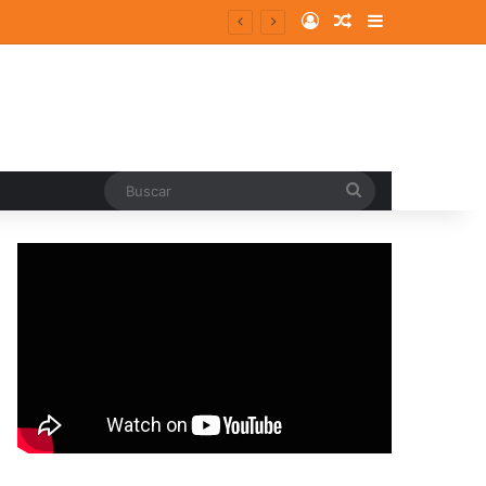
Log In
Random Article
Sidebar
Buscar