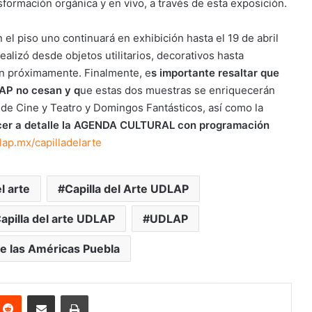
formación orgánica y en vivo, a través de esta exposición.
el piso uno continuará en exhibición hasta el 19 de abril
ealizó desde objetos utilitarios, decorativos hasta
án próximamente. Finalmente, e
s importante resaltar que
LAP no cesan y q
ue estas dos muestras se enriquecerán
 de Cine y Teatro y Domingos Fantásticos, así como la
cer a detalle la AGENDA CULTURAL con programación
ap.mx/capilladelarte
l arte
Capilla del Arte UDLAP
pilla del arte UDLAP
UDLAP
e las Américas Puebla
nterest
Reddit
Share via Email
Print