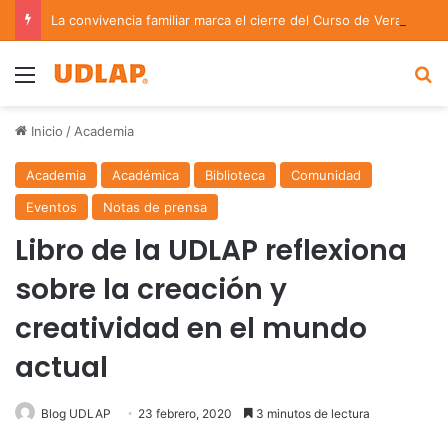
La convivencia familiar marca el cierre del Curso de Verano de Escuelas Aztecas
Menu
B
Inicio
/
Academia
Academia
Académica
Biblioteca
Comunidad
Eventos
Notas de prensa
Libro de la UDLAP reflexiona
sobre la creación y
creatividad en el mundo
actual
Blog UDLAP
23 febrero, 2020
3 minutos de lectura