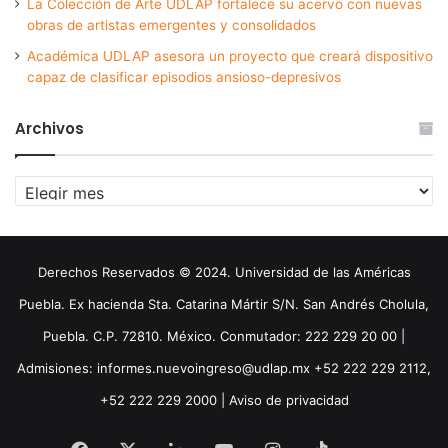
La Colección de Arte UDLAP fortalece su acervo con nuevas
obras de artistas emergentes y consolidados
Académica UDLAP asesora un proyecto que creará dispositivo
capaz de clasificar episodios ansioso-depresivos
Archivos
Archivos
Derechos Reservados © 2024. Universidad de las Américas
Puebla. Ex hacienda Sta. Catarina Mártir S/N. San Andrés Cholula,
Puebla. C.P. 72810. México. Conmutador: 222 229 20 00 |
Admisiones: informes.nuevoingreso@udlap.mx +52 222 229 2112,
+52 222 229 2000 |
Aviso de privacidad