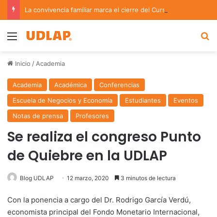
La convivencia familiar marca el cierre del Curso de Verano de Escuelas Aztecas
Menu
B
Inicio
/
Academia
Academia
Académica
Conferencias
Escuela de Negocios y Economía
Estudiantes
Eventos
Notas de prensa
Profesores
Se realiza el congreso Punto
de Quiebre en la UDLAP
Blog UDLAP
12 marzo, 2020
3 minutos de lectura
Con la ponencia a cargo del Dr. Rodrigo García Verdú,
economista principal del Fondo Monetario Internacional,