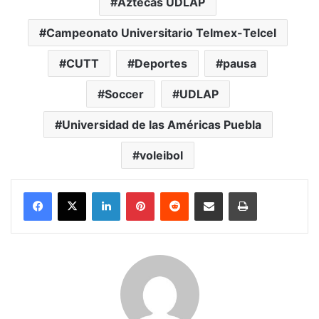
Aztecas UDLAP
Campeonato Universitario Telmex-Telcel
CUTT
Deportes
pausa
Soccer
UDLAP
Universidad de las Américas Puebla
voleibol
LinkedIn
Pinterest
Reddit
Share via Email
Print