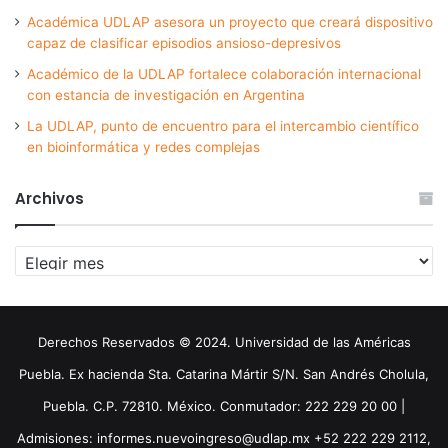
Académica UDLAP asesora un proyecto que creará dispositivo
capaz de clasificar episodios ansioso-depresivos
Académico de la UDLAP fortalece colaboración internacional
con estancia de investigación en Argentina
La UDLAP, punto de encuentro para el intercambio científico
en bioinformática y redes complejas
Archivos
Archivos
Derechos Reservados © 2024. Universidad de las Américas
Puebla. Ex hacienda Sta. Catarina Mártir S/N. San Andrés Cholula,
Puebla. C.P. 72810. México. Conmutador: 222 229 20 00 |
Admisiones: informes.nuevoingreso@udlap.mx +52 222 229 2112,