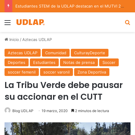
Estudiantes STEM de la UDLAP destacan en el MUTVI 2026
Menu
B
Inicio
/
Aztecas UDLAP
Aztecas UDLAP
Comunidad
CulturayDeporte
Deportes
Estudiantes
Notas de prensa
Soccer
soccer femenil
soccer varonil
Zona Deportiva
La Tribu Verde debe pausar
su accionar en el CUTT
Blog UDLAP
19 marzo, 2020
2 minutos de lectura