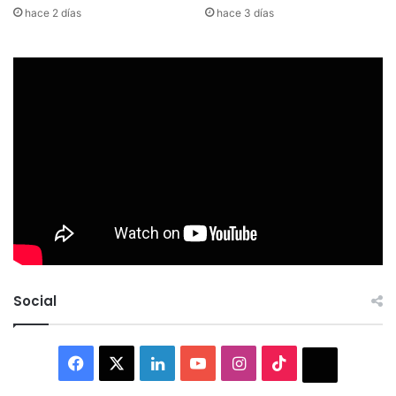
hace 2 días
hace 3 días
Social
Facebook
X
LinkedIn
YouTube
Instagram
TikTok
Thread