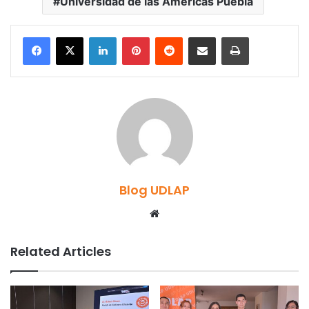
Universidad de las Américas Puebla
LinkedIn
Pinterest
Reddit
Share via Email
Print
Blog UDLAP
Website
Related Articles