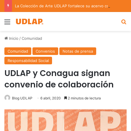
La Colección de Arte UDLAP fortalece su acervo con nuevas obras de artistas emergentes y consolidados
Menu
B
Inicio
/
Comunidad
Comunidad
Convenios
Notas de prensa
Responsabilidad Social
UDLAP y Conagua signan
convenio de colaboración
Blog UDLAP
6 abril, 2020
2 minutos de lectura