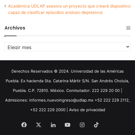
Académica UDLAP asesora un proyecto que creará dispositivo
capaz de clasificar episodios ansioso-depresivos
Archivos
Archivos
Derechos Reservados © 2024. Universidad de las Américas
Puebla. Ex hacienda Sta. Catarina Mártir S/N. San Andrés Cholula,
Puebla. C.P. 72810. México. Conmutador: 222 229 20 00 |
Admisiones: informes.nuevoingreso@udlap.mx +52 222 229 2112,
+52 222 229 2000 |
Aviso de privacidad
Facebook
X
LinkedIn
YouTube
Instagram
TikTok
Threa