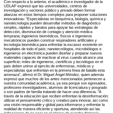
Con respecto a lo anterior, el académico e investigador de la
UDLAP expresó que las universidades, centros de
investigación y sectores público y privado deben formar
alianzas en estos tiempos complejos para proponer soluciones
innovadoras: “Especialistas en bioquímica, biología, química y
nanotecnología pueden desarrollar métodos de diagnóstico
simples, rápidos y baratos para apoyar las estrategias de
detección, disminución de contagio y atención médica
temprana; ingenieros biomédicos, físicos e ingenieros
mecatrónicos pueden construir respiradores artificiales y
tecnología biomédica para enfrentar la escasez existente en
hospitales de todo el país; nanotecnólogos, microbiólogos e
ingenieros en electrónica pueden diseñar y preparar nuevos
materiales capaces de inactivar al virus cuando alcance una
superficie; miles de ingenieros, científicos y tecnólogos en el
país deben unirse al ejercito de enfermeras, médicos y
especialistas que enfrentan en la primera línea de batalla esta
amenaza”, afirmó el Dr. Miguel Ángel Méndez, quien además
expresó que muchos de los antes mencionados pertenecen a
nuestra comunidad académica, ya sea porque son egresados,
profesores-investigadores, alumnos de licenciatura y posgrado
o son padres de familia tratando de hacer una diferencia. “A
través de la educación que reciben enfrentan la desinformación;
utilizan el pensamiento crítico y creativo para innovar, así como
una visión responsable y global para informarse y enfrentar la
realidad de manera eficiente y oportuna, atendiendo así las