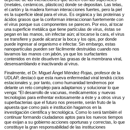
(metales, cerámicos, plásticos) donde se depositan. Las telas,
el cartón y la madera forman interacciones fuertes, pero la piel
es la superficie ideal para el virus. Es orgánica y las proteínas y
ácidos grasos que la conforman interaccionan fuertemente con
el virus porque sus componentes se parecen. Por eso, al tocar
una superficie metálica que tiene partículas de virus, éstas se
pegan en las manos, sin infectar aún; al tocarse la cara, el virus
se transfiere y puede alcanzar la boca y los ojos, por donde
puede ingresar al organismo e infectar. Sin embargo, estas
nanopartículas pueden ser fácilmente destruidas cuando nos
lavamos las manos con jabón, ya que los surfactantes
contenidos en éste disuelven las grasas de la membrana viral,
desensamblando e inactivando al virus.
Finalmente, el Dr. Miguel Ángel Méndez-Rojas, profesor de la
UDLAP, destacó que esta nueva enfermedad viral tendrá ciclos
estacionales y, por tanto, como humanidad tendremos por
delante un reto complejo para adaptarnos y solucionar lo que
venga: “El desarrollo de vacunas, medicamentos y nuevas
tecnologías para enfrentar exitosamente a éste y a otros virus y
superbacterias que el futuro nos presente, serán fruto de la
apuesta que como país e institución hagamos en la
investigación científica y tecnológica. Como lo será también el
continuar formando ciudadanos aptos para los nuevos tiempos
que exijan a su gobierno acciones oportunas y correctas, lo que
constituye la gran responsabilidad de las instituciones