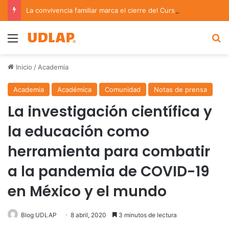
La convivencia familiar marca el cierre del Curso de Verano de Escuelas Aztecas
Menu
B
Inicio
/
Academia
Academia
Académica
Comunidad
Notas de prensa
La investigación científica y
la educación como
herramienta para combatir
a la pandemia de COVID-19
en México y el mundo
Blog UDLAP
8 abril, 2020
3 minutos de lectura