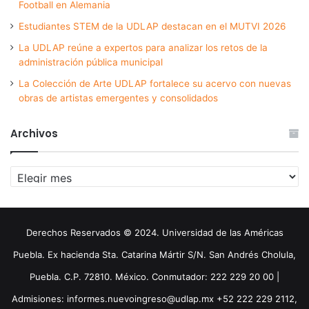
Football en Alemania
Estudiantes STEM de la UDLAP destacan en el MUTVI 2026
La UDLAP reúne a expertos para analizar los retos de la
administración pública municipal
La Colección de Arte UDLAP fortalece su acervo con nuevas
obras de artistas emergentes y consolidados
Archivos
Archivos
Derechos Reservados © 2024. Universidad de las Américas
Puebla. Ex hacienda Sta. Catarina Mártir S/N. San Andrés Cholula,
Puebla. C.P. 72810. México. Conmutador: 222 229 20 00 |
Admisiones: informes.nuevoingreso@udlap.mx +52 222 229 2112,