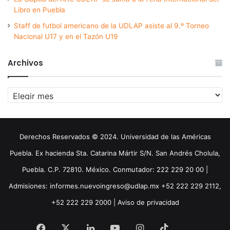
Libro en Puebla
Staff de futbol americano de la UDLAP asiste al 9.º Torneo
Nacional U17 y en el Tazón U19
Archivos
Archivos
Derechos Reservados © 2024. Universidad de las Américas
Puebla. Ex hacienda Sta. Catarina Mártir S/N. San Andrés Cholula,
Puebla. C.P. 72810. México. Conmutador: 222 229 20 00 |
Admisiones: informes.nuevoingreso@udlap.mx +52 222 229 2112,
+52 222 229 2000 |
Aviso de privacidad
Facebook
X
LinkedIn
YouTube
Instagram
TikTok
Threa