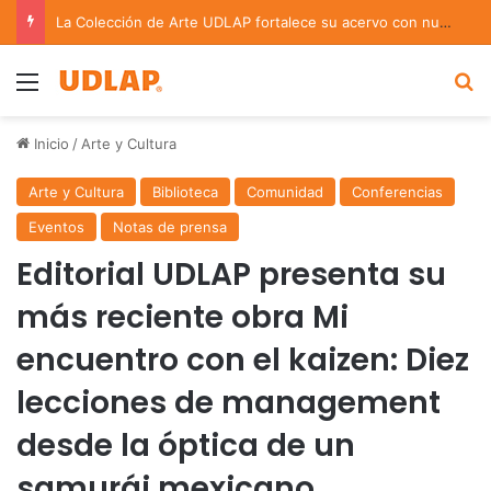
La Colección de Arte UDLAP fortalece su acervo con nuevas obras de artistas emergentes y consolidados
Menu
B
Inicio
/
Arte y Cultura
Arte y Cultura
Biblioteca
Comunidad
Conferencias
Eventos
Notas de prensa
Editorial UDLAP presenta su
más reciente obra Mi
encuentro con el kaizen: Diez
lecciones de management
desde la óptica de un
samurái mexicano