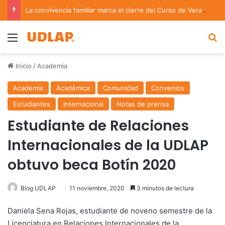
La convivencia familiar marca el cierre del Curso de Verano de Escuelas Aztecas
Menu
B
Inicio
/
Academia
Academia
Académica
Comunidad
Convenios
Estudiantes
Internacional
Notas de prensa
Estudiante de Relaciones
Internacionales de la UDLAP
obtuvo beca Botín 2020
Blog UDLAP
11 noviembre, 2020
3 minutos de lectura
Daniela Sena Rojas, estudiante de noveno semestre de la
Licenciatura en Relaciones Internacionales de la