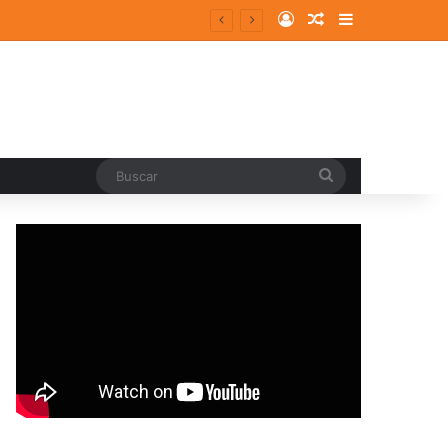
Log In
Random Article
Sidebar
Buscar