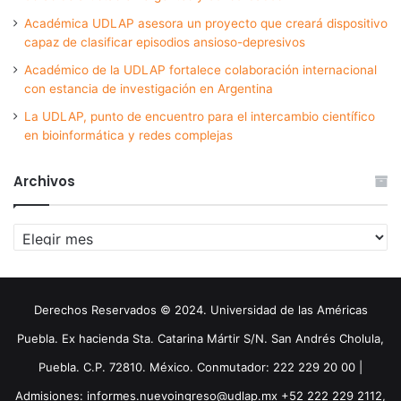
Académica UDLAP asesora un proyecto que creará dispositivo
capaz de clasificar episodios ansioso-depresivos
Académico de la UDLAP fortalece colaboración internacional
con estancia de investigación en Argentina
La UDLAP, punto de encuentro para el intercambio científico
en bioinformática y redes complejas
Archivos
Archivos
Derechos Reservados © 2024. Universidad de las Américas
Puebla. Ex hacienda Sta. Catarina Mártir S/N. San Andrés Cholula,
Puebla. C.P. 72810. México. Conmutador: 222 229 20 00 |
Admisiones: informes.nuevoingreso@udlap.mx +52 222 229 2112,