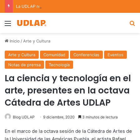
La UDLAP reúne a expertos para analizar los retos de la administración pública municipal
Menu
B
Inicio
/
Arte y Cultura
Arte y Cultura
Comunidad
Conferencias
Eventos
Notas de prensa
Tecnología
La ciencia y tecnología en el
arte, presentes en la octava
Cátedra de Artes UDLAP
Blog UDLAP
9 diciembre, 2020
3 minutos de lectura
En el marco de la octava sesión de la Cátedra de Artes de
la Universidad de las Américas Puebla, el artista Rafael