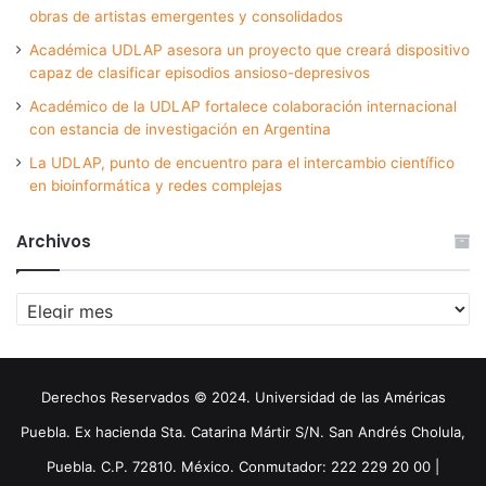
obras de artistas emergentes y consolidados
Académica UDLAP asesora un proyecto que creará dispositivo
capaz de clasificar episodios ansioso-depresivos
Académico de la UDLAP fortalece colaboración internacional
con estancia de investigación en Argentina
La UDLAP, punto de encuentro para el intercambio científico
en bioinformática y redes complejas
Archivos
Archivos
Derechos Reservados © 2024. Universidad de las Américas
Puebla. Ex hacienda Sta. Catarina Mártir S/N. San Andrés Cholula,
Puebla. C.P. 72810. México. Conmutador: 222 229 20 00 |