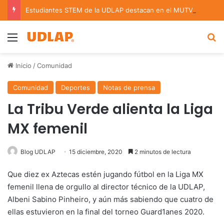
Estudiantes STEM de la UDLAP destacan en el MUTVI 2026
Menu
B
Inicio
/
Comunidad
Comunidad
Deportes
Notas de prensa
La Tribu Verde alienta la Liga
MX femenil
Blog UDLAP
15 diciembre, 2020
2 minutos de lectura
Que diez ex Aztecas estén jugando fútbol en la Liga MX
femenil llena de orgullo al director técnico de la UDLAP,
Albeni Sabino Pinheiro, y aún más sabiendo que cuatro de
ellas estuvieron en la final del torneo Guard1anes 2020.