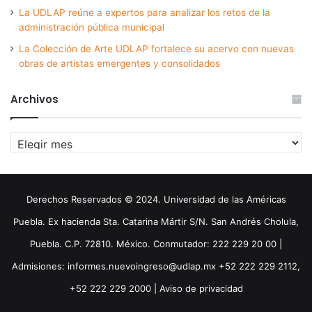
La UDLAP reúne a expertos para analizar los retos de la
administración pública municipal
La Colección de Arte UDLAP fortalece su acervo con nuevas
obras de artistas emergentes y consolidados
Archivos
Archivos
Derechos Reservados © 2024. Universidad de las Américas
Puebla. Ex hacienda Sta. Catarina Mártir S/N. San Andrés Cholula,
Puebla. C.P. 72810. México. Conmutador: 222 229 20 00 |
Admisiones: informes.nuevoingreso@udlap.mx +52 222 229 2112,
+52 222 229 2000 |
Aviso de privacidad