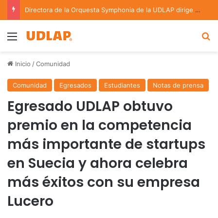
Directora de la Orquesta Symphonia de la UDLAP dirige agrupaciones de talla nacional e internacional
Menu
B
Inicio
/
Comunidad
Comunidad
Egresados
Estudiantes
Notas de prensa
Egresado UDLAP obtuvo
premio en la competencia
más importante de startups
en Suecia y ahora celebra
más éxitos con su empresa
Lucero