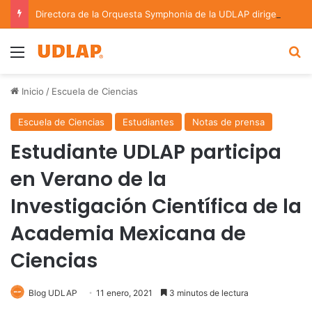
Directora de la Orquesta Symphonia de la UDLAP dirige agrupaciones de talla nacional e internacional
Menu
B
Inicio
/
Escuela de Ciencias
Escuela de Ciencias
Estudiantes
Notas de prensa
Estudiante UDLAP participa
en Verano de la
Investigación Científica de la
Academia Mexicana de
Ciencias
Blog UDLAP
11 enero, 2021
3 minutos de lectura