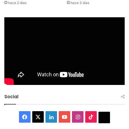
hace 2 días
hace 3 días
Social
Facebook
X
LinkedIn
YouTube
Instagram
TikTok
Thread