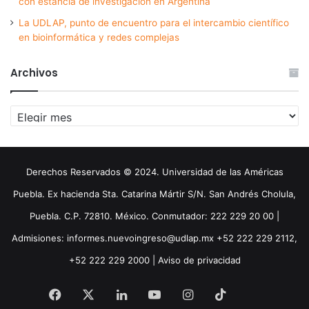
con estancia de investigación en Argentina
La UDLAP, punto de encuentro para el intercambio científico
en bioinformática y redes complejas
Archivos
Archivos
Derechos Reservados © 2024. Universidad de las Américas
Puebla. Ex hacienda Sta. Catarina Mártir S/N. San Andrés Cholula,
Puebla. C.P. 72810. México. Conmutador: 222 229 20 00 |
Admisiones: informes.nuevoingreso@udlap.mx +52 222 229 2112,
+52 222 229 2000 |
Aviso de privacidad
Facebook
X
LinkedIn
YouTube
Instagram
TikTok
Threa