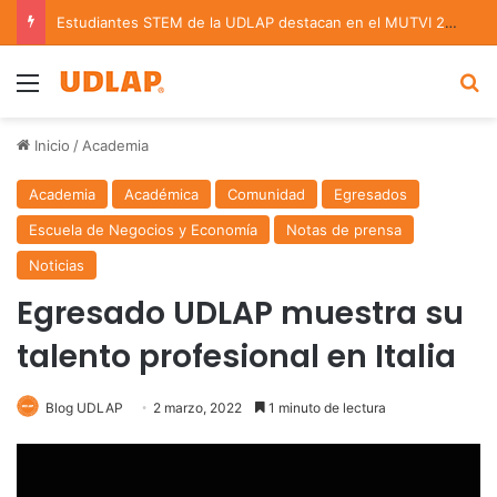
Estudiantes STEM de la UDLAP destacan en el MUTVI 2026
Menu
B
Inicio
/
Academia
Academia
Académica
Comunidad
Egresados
Escuela de Negocios y Economía
Notas de prensa
Noticias
Egresado UDLAP muestra su
talento profesional en Italia
Blog UDLAP
2 marzo, 2022
1 minuto de lectura