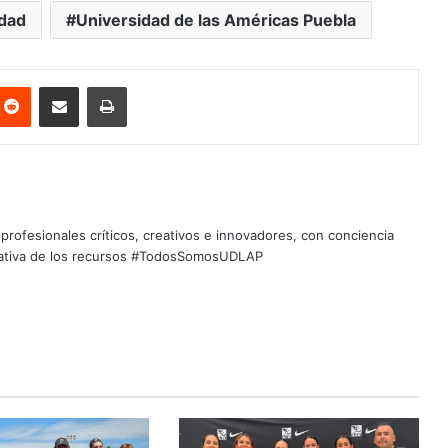
idad
Universidad de las Américas Puebla
nterest
Reddit
Share via Email
Print
profesionales críticos, creativos e innovadores, con conciencia
quitativa de los recursos #TodosSomosUDLAP