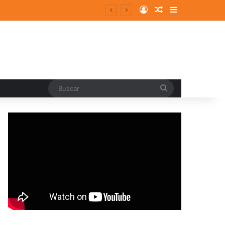
Log In
Random Article
Sidebar
Buscar