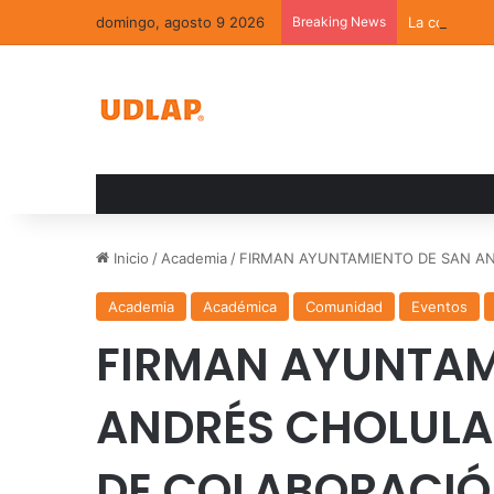
domingo, agosto 9 2026
Breaking News
La convivenc
Inicio
/
Academia
/
FIRMAN AYUNTAMIENTO DE SAN A
Academia
Académica
Comunidad
Eventos
FIRMAN AYUNTAM
ANDRÉS CHOLULA
DE COLABORACI