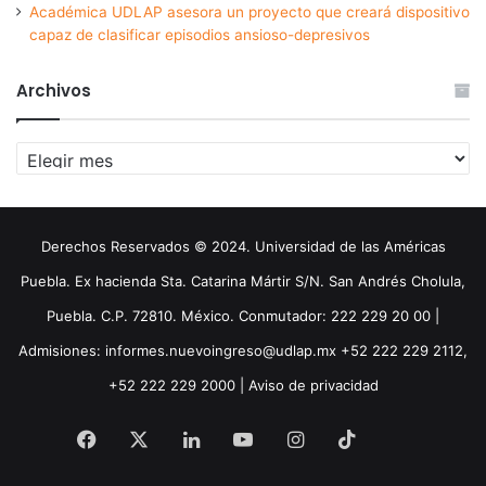
Académica UDLAP asesora un proyecto que creará dispositivo
capaz de clasificar episodios ansioso-depresivos
Archivos
Archivos
Derechos Reservados © 2024. Universidad de las Américas
Puebla. Ex hacienda Sta. Catarina Mártir S/N. San Andrés Cholula,
Puebla. C.P. 72810. México. Conmutador: 222 229 20 00 |
Admisiones: informes.nuevoingreso@udlap.mx +52 222 229 2112,
+52 222 229 2000 |
Aviso de privacidad
Facebook
X
LinkedIn
YouTube
Instagram
TikTok
Threa