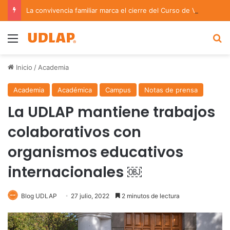
La convivencia familiar marca el cierre del Curso de Verano de Escuelas Aztecas
Menu
B
Inicio
/
Academia
Academia
Académica
Campus
Notas de prensa
La UDLAP mantiene trabajos
colaborativos con
organismos educativos
internacionales ￼
Blog UDLAP
27 julio, 2022
2 minutos de lectura