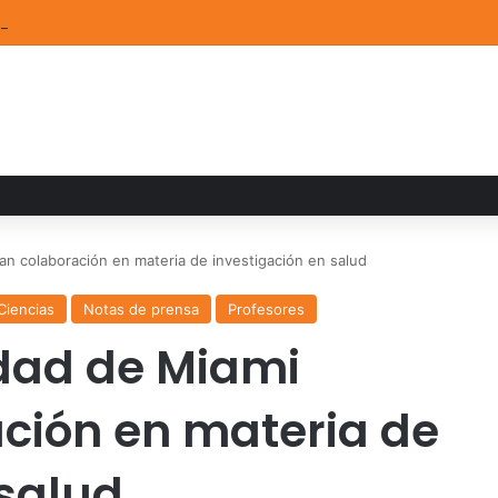
ia familiar marca el cierre del Curso de Verano de Escuelas Aztecas
an colaboración en materia de investigación en salud
Ciencias
Notas de prensa
Profesores
dad de Miami
ación en materia de
 salud