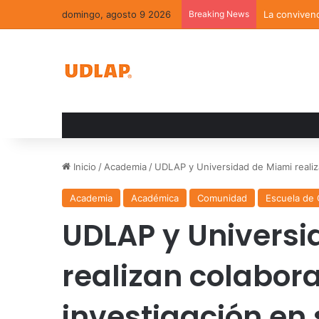
domingo, agosto 9 2026
Breaking News
La convivenc
Inicio
/
Academia
/
UDLAP y Universidad de Miami realiz
Academia
Académica
Comunidad
Escuela de 
UDLAP y Universi
realizan colabor
investigación en