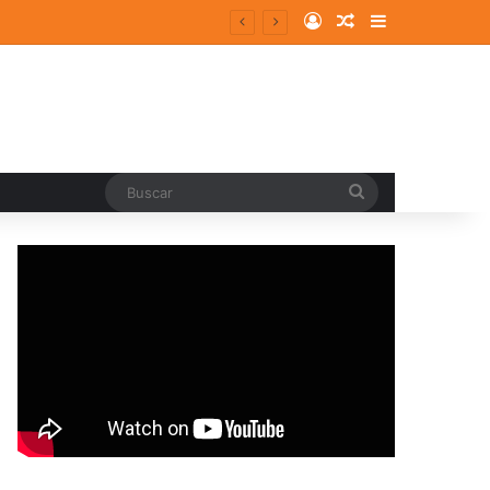
Log In
Random Article
Sidebar
Buscar