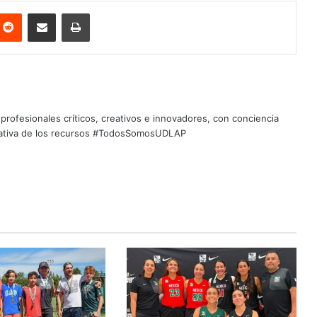
nterest
Reddit
Share via Email
Print
profesionales críticos, creativos e innovadores, con conciencia
quitativa de los recursos #TodosSomosUDLAP