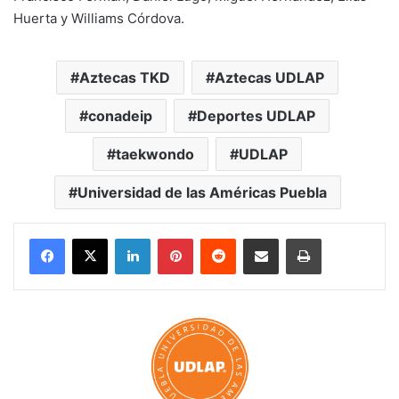
Huerta y Williams Córdova.
Aztecas TKD
Aztecas UDLAP
conadeip
Deportes UDLAP
taekwondo
UDLAP
Universidad de las Américas Puebla
LinkedIn
Pinterest
Reddit
Share via Email
Print