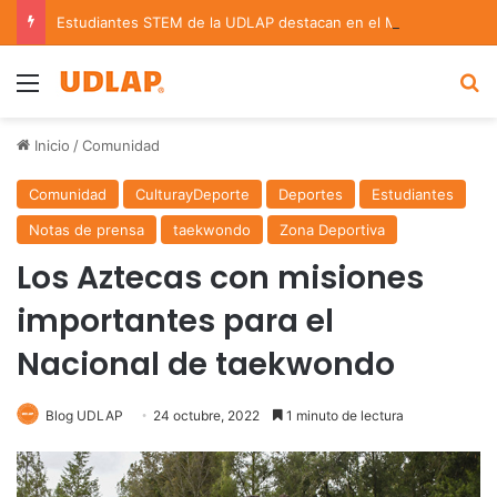
Estudiantes STEM de la UDLAP destacan en el MUTVI 2026
Menu
B
Inicio
/
Comunidad
Comunidad
CulturayDeporte
Deportes
Estudiantes
Notas de prensa
taekwondo
Zona Deportiva
Los Aztecas con misiones
importantes para el
Nacional de taekwondo
Blog UDLAP
24 octubre, 2022
1 minuto de lectura