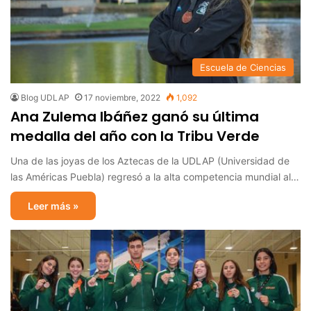
Escuela de Ciencias
Blog UDLAP
17 noviembre, 2022
1,092
Ana Zulema Ibáñez ganó su última
medalla del año con la Tribu Verde
Una de las joyas de los Aztecas de la UDLAP (Universidad de
las Américas Puebla) regresó a la alta competencia mundial al…
Leer más »