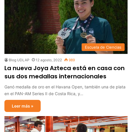
Escuela de Ciencias
Blog UDLAP
12 agosto, 2022
989
La nueva Joya Azteca está en casa con
sus dos medallas internacionales
Ganó medalla de oro en el Havana Open, también una de plata
en el PAN-AM Series II de Costa Rica, y…
Leer más »