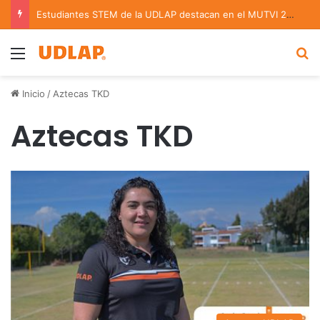
Estudiantes STEM de la UDLAP destacan en el MUTVI 2026
Menu
B
Inicio
/
Aztecas TKD
Aztecas TKD