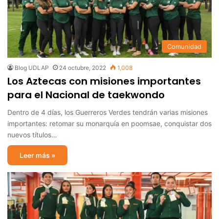
Comunidad
Blog UDLAP
24 octubre, 2022
1,008
Los Aztecas con misiones importantes
para el Nacional de taekwondo
Dentro de 4 días, los Guerreros Verdes tendrán varias misiones
importantes: retomar su monarquía en poomsae, conquistar dos
nuevos títulos…
Leer más »