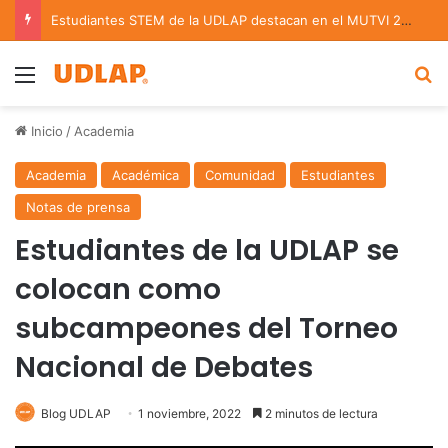
Estudiantes STEM de la UDLAP destacan en el MUTVI 2026
Menu
B
Inicio
/
Academia
Academia
Académica
Comunidad
Estudiantes
Notas de prensa
Estudiantes de la UDLAP se
colocan como
subcampeones del Torneo
Nacional de Debates
Blog UDLAP
1 noviembre, 2022
2 minutos de lectura