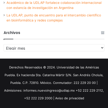
Académico de la UDLAP fortalece colaboración internacional
con estancia de investigación en Argentina
La UDLAP, punto de encuentro para el intercambio científico
en bioinformática y redes complejas
Archivos
Archivos
Derechos Reservados © 2024. Universidad de las Américas
Puebla. Ex hacienda Sta. Catarina Mártir S/N. San Andrés Cholula,
Puebla. C.P. 72810. México. Conmutador: 222 229 20 00 |
Admisiones: informes.nuevoingreso@udlap.mx +52 222 229 2112,
+52 222 229 2000 |
Aviso de privacidad