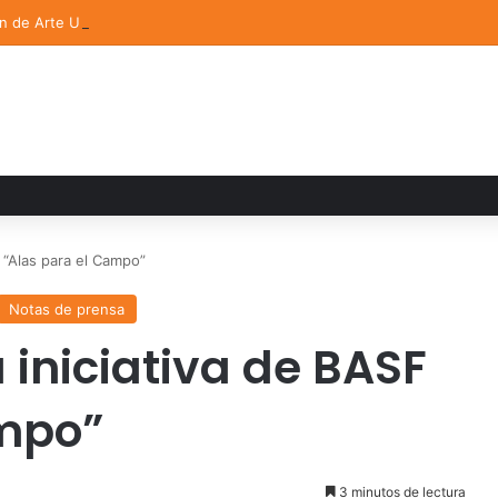
ón de Arte UDLAP fortalece su acervo con nuevas obras de artistas em
F “Alas para el Campo”
Notas de prensa
 iniciativa de BASF
ampo”
3 minutos de lectura