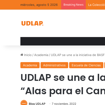
miércoles, agosto 5 2026
Breaking News
La Colecci
Inicio
/
Academia
/
UDLAP se une a la iniciativa de BAS
Academia
Administrativos
Escuela de Ciencias
UDLAP se une a la
“Alas para el C
Blog UDLAP
7 noviembre, 2022