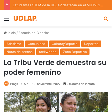
Estudiantes STEM de la UDLAP destacan en el MUTVI 2026
Menu
B
Inicio
/
Escuela de Ciencias
Atletismo
Comunidad
CulturayDeporte
Deportes
Notas de prensa
taekwondo
Zona Deportiva
La Tribu Verde demuestra su
poder femenino
Blog UDLAP
8 noviembre, 2022
2 minutos de lectura