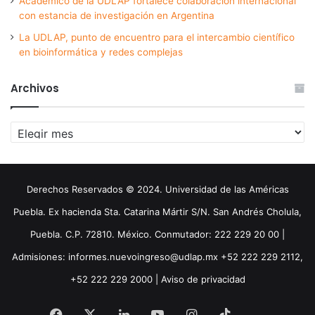
Académico de la UDLAP fortalece colaboración internacional
con estancia de investigación en Argentina
La UDLAP, punto de encuentro para el intercambio científico
en bioinformática y redes complejas
Archivos
Archivos
Derechos Reservados © 2024. Universidad de las Américas
Puebla. Ex hacienda Sta. Catarina Mártir S/N. San Andrés Cholula,
Puebla. C.P. 72810. México. Conmutador: 222 229 20 00 |
Admisiones: informes.nuevoingreso@udlap.mx +52 222 229 2112,
+52 222 229 2000 |
Aviso de privacidad
Facebook
X
LinkedIn
YouTube
Instagram
TikTok
Threa