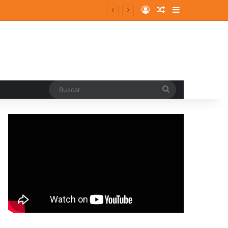
Log In
Random Article
Sidebar
entes y consolidados
Buscar