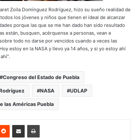
ret Zoila Domínguez Rodríguez, hizo su sueño realidad de
todos los jóvenes y niños que tienen el ideal de alcanzar
idades porque las que se me han dado han sido resultado
cas están, busquen, acérquense a personas, vean e
o sobre todo no darse por vencidos cuando a veces las
oy estoy en la NASA y llevo ya 14 años, y si yo estoy ahí
ahí”.
Congreso del Estado de Puebla
 Rodríguez
NASA
UDLAP
e las Américas Puebla
nterest
Reddit
Share via Email
Print