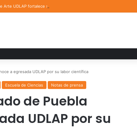
de Arte UDLAP fortalece su acervo con nuevas obras de artistas emerg
noce a egresada UDLAP por su labor científica
Escuela de Ciencias
Notas de prensa
ado de Puebla
sada UDLAP por su