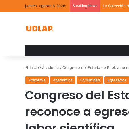
jueves, agosto 6 2026
Breaking News
La Colección 
Inicio
/
Academia
/
Congreso del Estado de Puebla reco
Academia
Académica
Comunidad
Egresados
Congreso del Est
reconoce a egre
labor científica