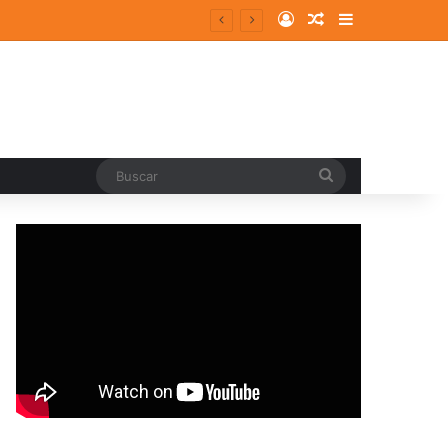
Log In
Random Article
Sidebar
Buscar