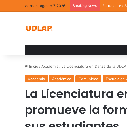
viernes, agosto 7 2026
Breaking News
Estudiantes 
Inicio
/
Academia
/
La Licenciatura en Danza de la UDL
Academia
Académica
Comunidad
Escuela de
La Licenciatura 
promueve la for
sus estudiantes