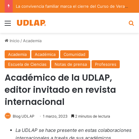
La convivencia familiar marca el cierre del Curso de Verano de Escuelas Aztecas
Menu
B
Inicio
/
Academia
Academia
Académica
Comunidad
Escuela de Ciencias
Notas de prensa
Profesores
Académico de la UDLAP,
editor invitado en revista
internacional
Blog UDLAP
1 marzo, 2023
2 minutos de lectura
La UDLAP se hace presente en estas colaboraciones
internacionales a través de sus académicos.