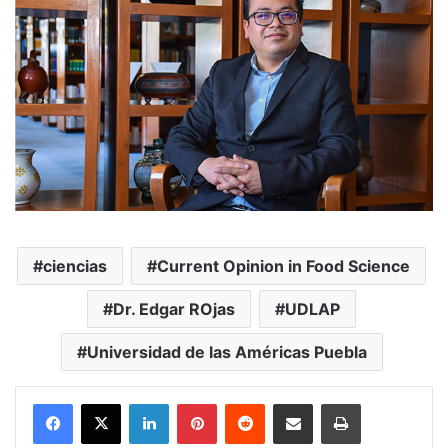
ciencias
Current Opinion in Food Science
Dr. Edgar ROjas
UDLAP
Universidad de las Américas Puebla
LinkedIn
Pinterest
Reddit
Share via Email
Print