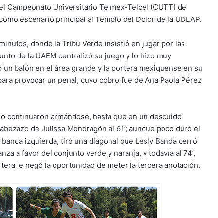
l del Campeonato Universitario Telmex-Telcel (CUTT) de
como escenario principal al Templo del Dolor de la UDLAP.
nutos, donde la Tribu Verde insistió en jugar por las
njunto de la UAEM centralizó su juego y lo hizo muy
ó un balón en el área grande y la portera mexiquense en su
 para provocar un penal, cuyo cobro fue de Ana Paola Pérez
ro continuaron armándose, hasta que en un descuido
abezazo de Julissa Mondragón al 61’; aunque poco duró el
 banda izquierda, tiró una diagonal que Lesly Banda cerró
anza a favor del conjunto verde y naranja, y todavía al 74’,
ortera le negó la oportunidad de meter la tercera anotación.