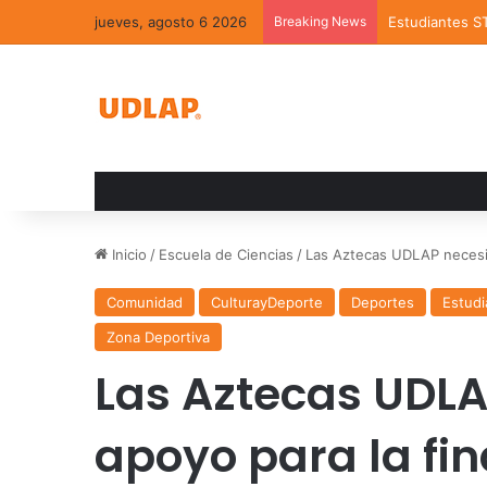
jueves, agosto 6 2026
Breaking News
Estudiantes S
Inicio
/
Escuela de Ciencias
/
Las Aztecas UDLAP necesit
Comunidad
CulturayDeporte
Deportes
Estudi
Zona Deportiva
Las Aztecas UDLA
apoyo para la fin