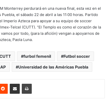
TESM Monterrey perdurará en una nueva final, esta vez en el
Puebla, el sábado 22 de abril a las 11:00 horas. Partido
del Imperio Azteca para apoyar a su equipo de soccer
elmex-Telcel (CUTT). “El Templo es como el corazón de la
) vamos por todo, (para la afición) vengan a apoyarnos de
 Azteca, Paola Luna.
CUTT
furbol femenil
Futbol soccer
LAP
Universidad de las Américas Puebla
nterest
Reddit
Share via Email
Print