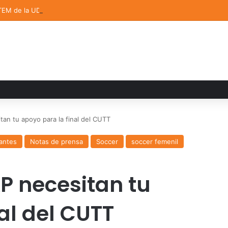
TEM de la UDLAP destacan en el MUTVI 2026
an tu apoyo para la final del CUTT
antes
Notas de prensa
Soccer
soccer femenil
P necesitan tu
al del CUTT