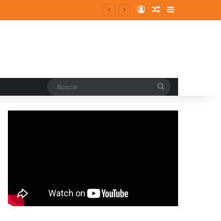
Log In
Random Article
Sidebar
Buscar