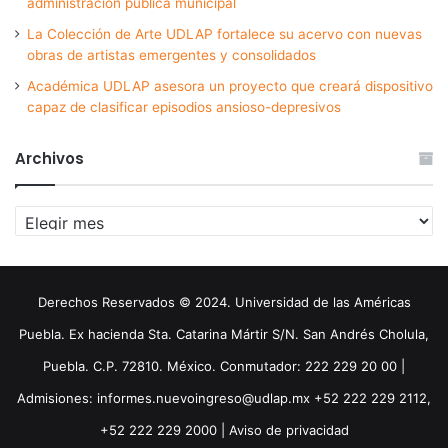
administración pública municipal
La Colección de Arte UDLAP fortalece su acervo con nuevas
obras de artistas emergentes y consolidados
Académica UDLAP asesora un proyecto que creará dispositivo
capaz de clasificar episodios ansioso-depresivos
Archivos
Archivos
Derechos Reservados © 2024. Universidad de las Américas
Puebla. Ex hacienda Sta. Catarina Mártir S/N. San Andrés Cholula,
Puebla. C.P. 72810. México. Conmutador: 222 229 20 00 |
Admisiones: informes.nuevoingreso@udlap.mx +52 222 229 2112,
+52 222 229 2000 |
Aviso de privacidad