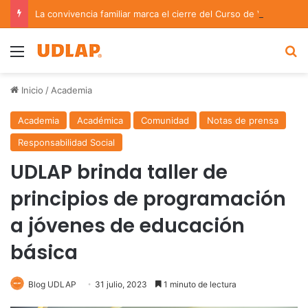
La convivencia familiar marca el cierre del Curso de Verano de Escuelas Aztecas
Menu
B
Inicio
/
Academia
Academia
Académica
Comunidad
Notas de prensa
Responsabilidad Social
UDLAP brinda taller de
principios de programación
a jóvenes de educación
básica
Blog UDLAP
31 julio, 2023
1 minuto de lectura