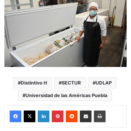
Distintivo H
SECTUR
UDLAP
Universidad de las Américas Puebla
LinkedIn
Pinterest
Reddit
Share via Email
Print