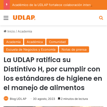
Académico de la UDLAP fortalece colaboración internacional con estancia de investigación en Argentina
Menu
B
Inicio
/
Academia
Academia
Académica
Comunidad
Escuela de Negocios y Economía
Notas de prensa
La UDLAP ratifica su
Distintivo H, por cumplir con
los estándares de higiene en
el manejo de alimentos
Blog UDLAP
30 agosto, 2023
2 minutos de lectura