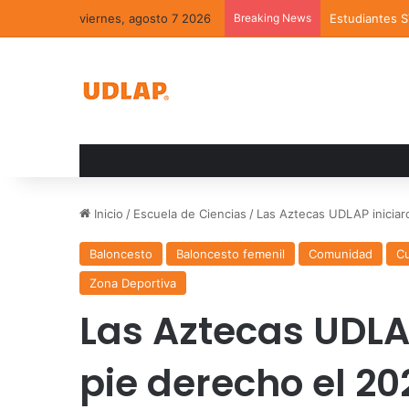
viernes, agosto 7 2026
Breaking News
Estudiantes 
Inicio
/
Escuela de Ciencias
/
Las Aztecas UDLAP iniciar
Baloncesto
Baloncesto femenil
Comunidad
Cu
Zona Deportiva
Las Aztecas UDLAP
pie derecho el 20