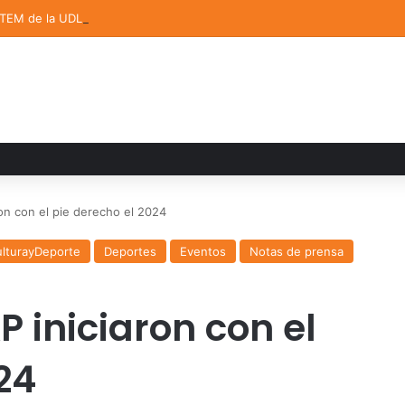
STEM de la UDLAP destacan en el MUTVI 2026
on con el pie derecho el 2024
lturayDeporte
Deportes
Eventos
Notas de prensa
 iniciaron con el
24