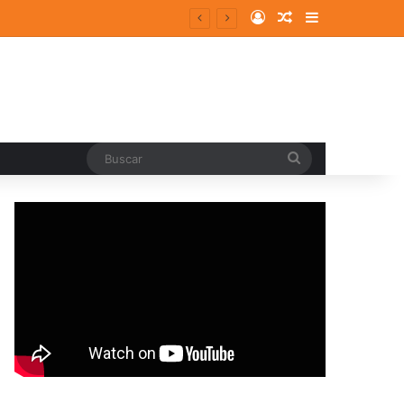
Log In
Random Article
Sidebar
Buscar