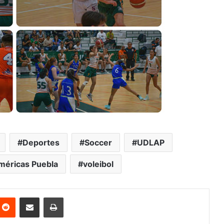
Deportes
Soccer
UDLAP
Américas Puebla
voleibol
nterest
Reddit
Share via Email
Print