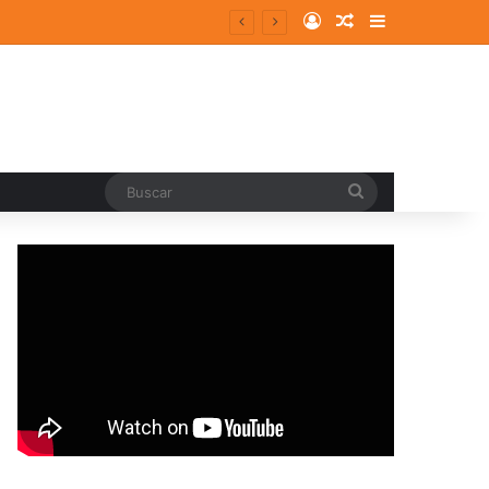
Log In
Random Article
Sidebar
Buscar