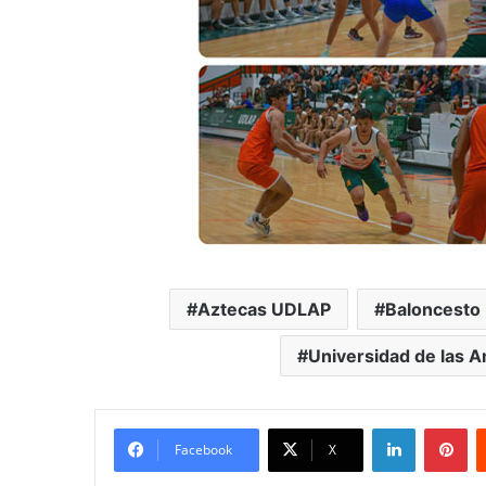
Aztecas UDLAP
Baloncesto
Universidad de las 
LinkedIn
Pi
Facebook
X