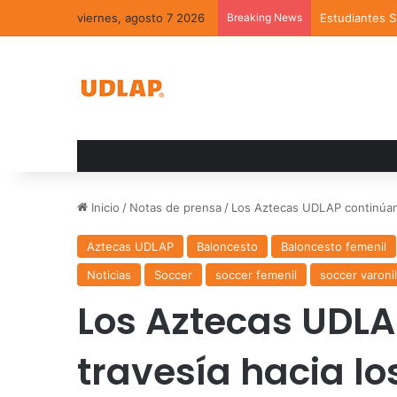
viernes, agosto 7 2026
Breaking News
Estudiantes 
Inicio
/
Notas de prensa
/
Los Aztecas UDLAP continúan s
Aztecas UDLAP
Baloncesto
Baloncesto femenil
Noticias
Soccer
soccer femenil
soccer varonil
Los Aztecas UDLA
travesía hacia lo