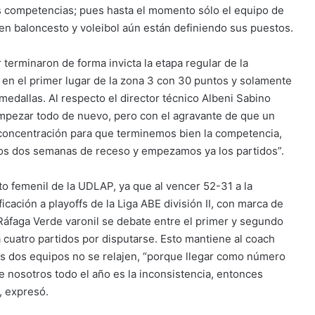
as competencias; pues hasta el momento sólo el equipo de
en baloncesto y voleibol aún están definiendo sus puestos.
 terminaron de forma invicta la etapa regular de la
en el primer lugar de la zona 3 con 30 puntos y solamente
 medallas. Al respecto el director técnico Albeni Sabino
 empezar todo de nuevo, pero con el agravante de que un
“concentración para que terminemos bien la competencia,
mos dos semanas de receso y empezamos ya los partidos”.
to femenil de la UDLAP, ya que al vencer 52-31 a la
cación a playoffs de la Liga ABE división II, con marca de
Ráfaga Verde varonil se debate entre el primer y segundo
a cuatro partidos por disputarse. Esto mantiene al coach
us dos equipos no se relajen, “porque llegar como número
e nosotros todo el año es la inconsistencia, entonces
, expresó.