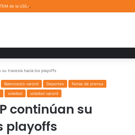
STEM de la UDLAP destacan en el MUTVI 2026
u travesía hacia los playoffs
Baloncesto varonil
Deportes
Notas de prensa
voleibol
voleibol varonil
P continúan su
s playoffs