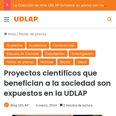
Académica UDLAP asesora un proyecto que creará dispositivo capaz de clasificar episodios ansioso-depresivos
Menu
B
Inicio
/
Notas de prensa
Academia
Académica
Conferencias
Escuela de Ciencias
Estudiantes
Investigación
Notas de prensa
Noticias
Rector
Salud
Proyectos científicos que
benefician a la sociedad son
expuestos en la UDLAP
Blog UDLAP
4 marzo, 2024
2 minutos de lectura