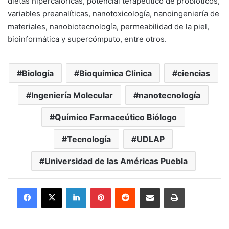
dietas hipercalóricas, potencial terapéutico de probióticos,
variables preanalíticas, nanotoxicología, nanoingeniería de
materiales, nanobiotecnología, permeabilidad de la piel,
bioinformática y supercómputo, entre otros.
Biología
Bioquímica Clínica
ciencias
Ingeniería Molecular
nanotecnología
Químico Farmaceútico Biólogo
Tecnología
UDLAP
Universidad de las Américas Puebla
LinkedIn
Pinterest
Reddit
Share via Email
Print