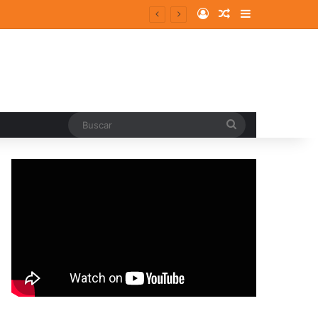
Log In
Random Article
Sidebar
Buscar