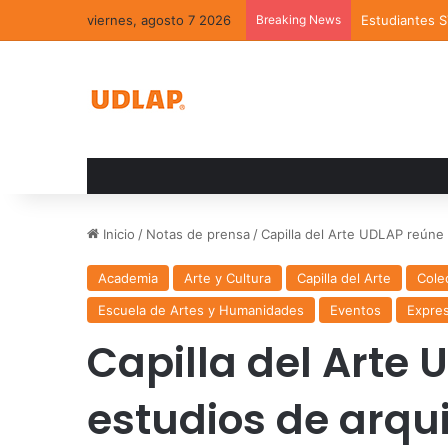
viernes, agosto 7 2026
Breaking News
Estudiantes 
Inicio
/
Notas de prensa
/
Capilla del Arte UDLAP reúne
Academia
Arte y Cultura
Capilla del Arte
Cole
Escuela de Artes y Humanidades
Eventos
Expre
Capilla del Arte 
estudios de arqu