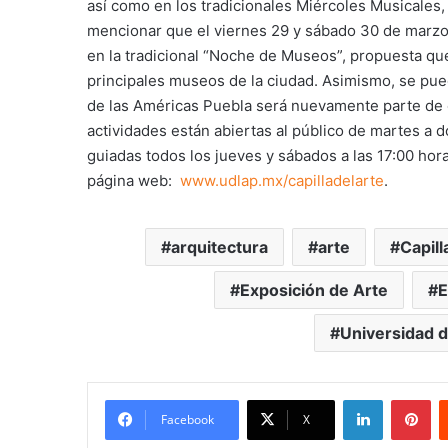
así como en los tradicionales Miércoles Musicale
mencionar que el viernes 29 y sábado 30 de marzo,
en la tradicional “Noche de Museos”, propuesta que 
principales museos de la ciudad. Asimismo, se pue
de las Américas Puebla será nuevamente parte de es
actividades están abiertas al público de martes a d
guiadas todos los jueves y sábados a las 17:00 hora
página web:
www.udlap.mx/capilladelarte
.
arquitectura
arte
Capil
Exposición de Arte
E
Universidad d
LinkedIn
Pi
Facebook
X