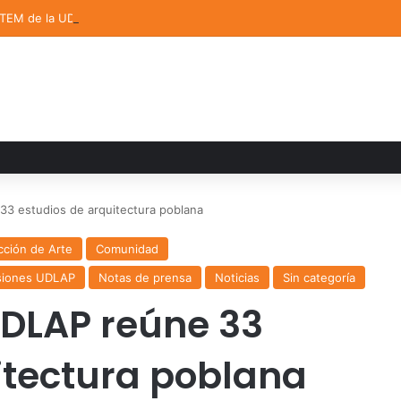
STEM de la UDLAP destacan en el MUTVI 2026
 33 estudios de arquitectura poblana
cción de Arte
Comunidad
siones UDLAP
Notas de prensa
Noticias
Sin categoría
UDLAP reúne 33
itectura poblana