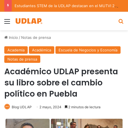
Estudiantes STEM de la UDLAP destacan en el MUTVI 2026
Menu
B
Inicio
/
Notas de prensa
Academia
Académica
Escuela de Negocios y Economía
Notas de prensa
Académico UDLAP presenta
su libro sobre el cambio
político en Puebla
Blog UDLAP
2 mayo, 2024
2 minutos de lectura