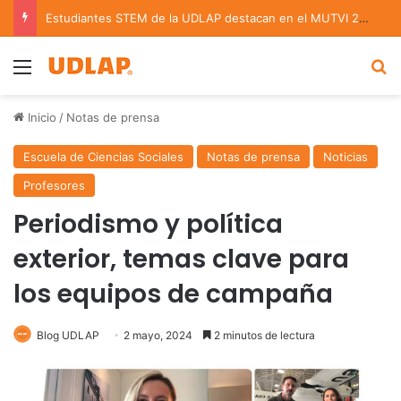
Estudiantes STEM de la UDLAP destacan en el MUTVI 2026
Menu
B
Inicio
/
Notas de prensa
Escuela de Ciencias Sociales
Notas de prensa
Noticias
Profesores
Periodismo y política
exterior, temas clave para
los equipos de campaña
Blog UDLAP
2 mayo, 2024
2 minutos de lectura