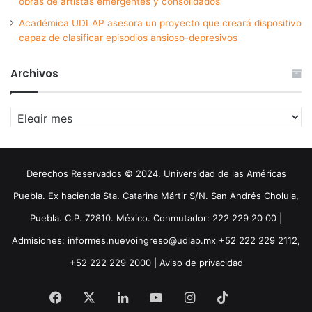
obras de artistas emergentes y consolidados
Académica UDLAP asesora un proyecto que creará dispositivo
capaz de clasificar episodios ansioso-depresivos
Archivos
Archivos
Derechos Reservados © 2024. Universidad de las Américas
Puebla. Ex hacienda Sta. Catarina Mártir S/N. San Andrés Cholula,
Puebla. C.P. 72810. México. Conmutador: 222 229 20 00 |
Admisiones: informes.nuevoingreso@udlap.mx +52 222 229 2112,
+52 222 229 2000 |
Aviso de privacidad
Facebook
X
LinkedIn
YouTube
Instagram
TikTok
Threa