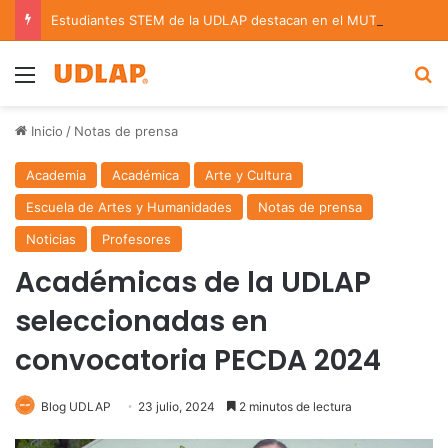
Estudiantes STEM de la UDLAP destacan en el MUTVI 2026
Menu
B
Inicio
/
Notas de prensa
Academia
Académica
Arte y Cultura
Escuela de Artes y Humanidades
Notas de prensa
Noticias
Profesores
Académicas de la UDLAP
seleccionadas en
convocatoria PECDA 2024
Blog UDLAP
23 julio, 2024
2 minutos de lectura