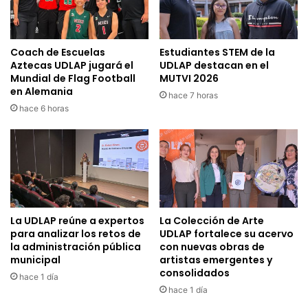
Coach de Escuelas
Estudiantes STEM de la
Aztecas UDLAP jugará el
UDLAP destacan en el
Mundial de Flag Football
MUTVI 2026
en Alemania
hace 7 horas
hace 6 horas
La UDLAP reúne a expertos
La Colección de Arte
para analizar los retos de
UDLAP fortalece su acervo
la administración pública
con nuevas obras de
municipal
artistas emergentes y
consolidados
hace 1 día
hace 1 día