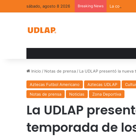
sábado, agosto 8 2026
Breaking News
La convivenci
Inicio
/
Notas de prensa
/
La UDLAP presentó la nueva 
Aztecas Futbol Americano
Aztecas UDLAP
Cultu
Notas de prensa
Noticias
Zona Deportiva
La UDLAP present
temporada de los