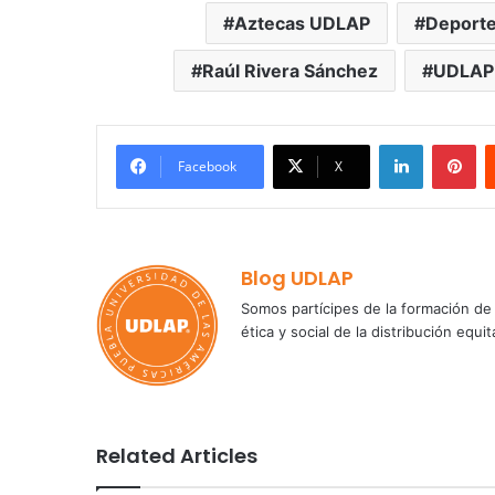
Aztecas UDLAP
Deport
Raúl Rivera Sánchez
UDLAP
LinkedIn
Pi
Facebook
X
Blog UDLAP
Somos partícipes de la formación de 
ética y social de la distribución e
Related Articles