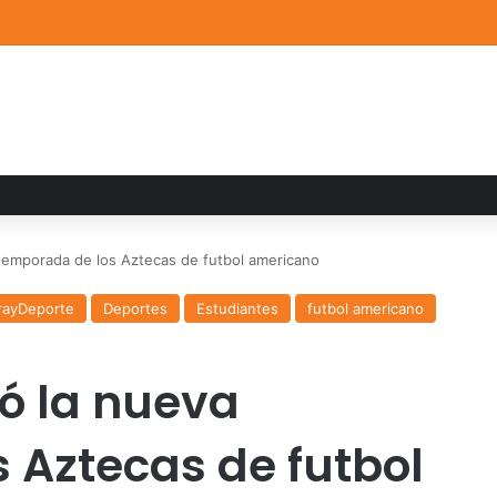
a familiar marca el cierre del Curso de Verano de Escuelas Aztecas
temporada de los Aztecas de futbol americano
rayDeporte
Deportes
Estudiantes
futbol americano
ó la nueva
 Aztecas de futbol