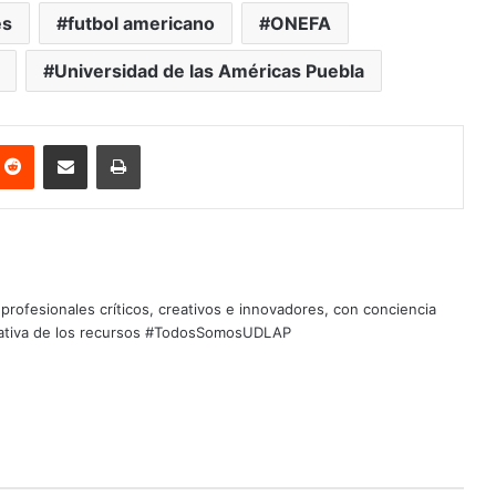
es
futbol americano
ONEFA
Universidad de las Américas Puebla
nterest
Reddit
Share via Email
Print
profesionales críticos, creativos e innovadores, con conciencia
quitativa de los recursos #TodosSomosUDLAP