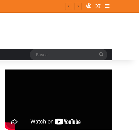
Log In
Random Article
Sidebar
Buscar