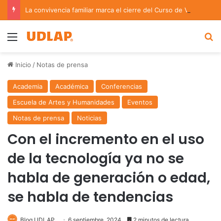
La convivencia familiar marca el cierre del Curso de Verano de Escuelas Aztecas
Menu
B
Inicio
/
Notas de prensa
Academia
Académica
Conferencias
Escuela de Artes y Humanidades
Eventos
Notas de prensa
Noticias
Con el incremento en el uso
de la tecnología ya no se
habla de generación o edad,
se habla de tendencias
Blog UDLAP
6 septiembre, 2024
2 minutos de lectura