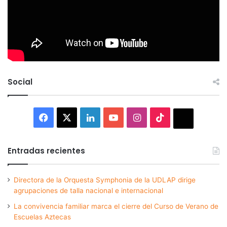
Social
Facebook
X
LinkedIn
YouTube
Instagram
TikTok
Thread
Entradas recientes
Directora de la Orquesta Symphonia de la UDLAP dirige
agrupaciones de talla nacional e internacional
La convivencia familiar marca el cierre del Curso de Verano de
Escuelas Aztecas