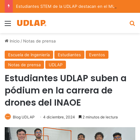
Estudiantes STEM de la UDLAP destacan en el MUTVI 2026
Menu
B
Inicio
/
Notas de prensa
Escuela de Ingeniería
Estudiantes
Eventos
Notas de prensa
UDLAP
Estudiantes UDLAP suben a
pódium en la carrera de
drones del INAOE
Blog UDLAP
4 diciembre, 2024
2 minutos de lectura