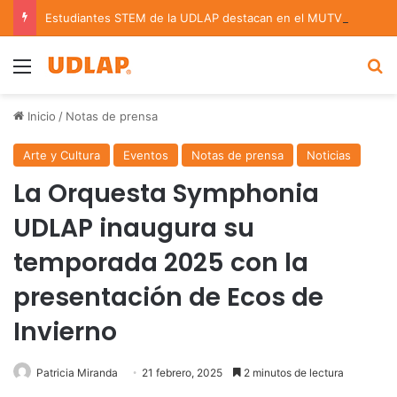
Estudiantes STEM de la UDLAP destacan en el MUTVI 2026
Menu
B
Inicio
/
Notas de prensa
Arte y Cultura
Eventos
Notas de prensa
Noticias
La Orquesta Symphonia
UDLAP inaugura su
temporada 2025 con la
presentación de Ecos de
Invierno
Patricia Miranda
21 febrero, 2025
2 minutos de lectura