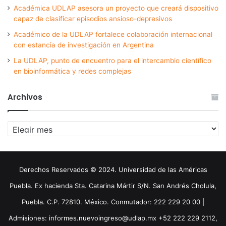
Académica UDLAP asesora un proyecto que creará dispositivo
capaz de clasificar episodios ansioso-depresivos
Académico de la UDLAP fortalece colaboración internacional
con estancia de investigación en Argentina
La UDLAP, punto de encuentro para el intercambio científico
en bioinformática y redes complejas
Archivos
Archivos
Derechos Reservados © 2024. Universidad de las Américas
Puebla. Ex hacienda Sta. Catarina Mártir S/N. San Andrés Cholula,
Puebla. C.P. 72810. México. Conmutador: 222 229 20 00 |
Admisiones: informes.nuevoingreso@udlap.mx +52 222 229 2112,