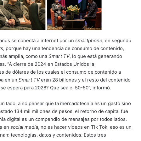
canos se conecta a internet por un
smartphone
, en segundo
ts
, porque hay una tendencia de consumo de contenido,
a más amplia, como una
Smart TV
, lo que está generando
as. “A cierre de 2024 en Estados Unidos la
ones de dólares de los cuales el consumo de contenido a
ba en un
Smart TV
eran 28 billones y el resto del contenido
é se espera para 2028? Que sea el 50-50”, informó.
un lado, a no pensar que la mercadotecnia es un gasto sino
tado 134 mil millones de pesos, el retorno de capital fue
nia digital es un compendio de mensajes por todos lados.
os en
social media
, no es hacer videos en Tik Tok, eso es un
an: tecnologías, datos y contenidos. Estos tres