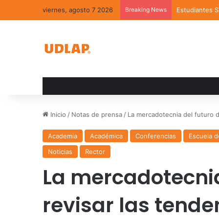
viernes, agosto 7 2026
Breaking News
Estudiantes 
Inicio
/
Notas de prensa
/
La mercadotecnia del futuro d
Academia
Académica
Conferencias
Escuela d
Noticias
Rector
La mercadotecnia
revisar las tende