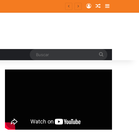
Log In
Random Article
Sidebar
Buscar