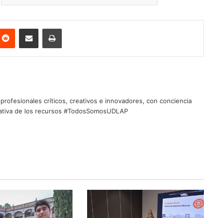
nterest
Reddit
Share via Email
Print
profesionales críticos, creativos e innovadores, con conciencia
quitativa de los recursos #TodosSomosUDLAP