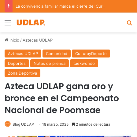
La convivencia familiar marca el cierre del Curso de Verano de Escuelas Aztecas
Menu
B
Inicio
/
Aztecas UDLAP
Aztecas UDLAP
Comunidad
CulturayDeporte
Deportes
Notas de prensa
taekwondo
Zona Deportiva
Azteca UDLAP gana oro y
bronce en el Campeonato
Nacional de Poomsae
Blog UDLAP
18 marzo, 2025
2 minutos de lectura