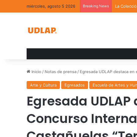
miércoles, agosto 5 2026
Breaking News
La Colecci
Inicio
/
Notas de prensa
/
Egresada UDLAP destaca en el 
Arte y Cultura
Egresados
Escuela de Artes y Hu
Egresada UDLAP de
Concurso Interna
Castañuelas “Ter