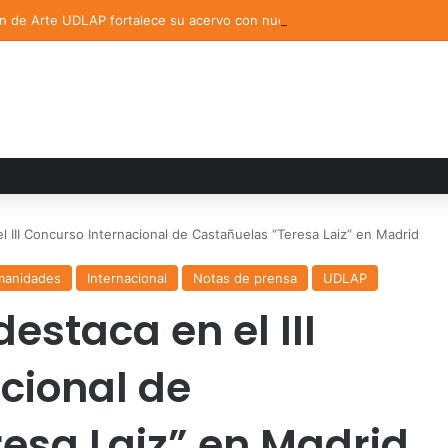
ón de Arte UDLAP fortalece su acervo con nuevas obras de artistas em
III Concurso Internacional de Castañuelas “Teresa Laiz” en Madrid
manidades
Internacional
Notas de prensa
UDLAP
staca en el III
cional de
esa Laiz” en Madrid