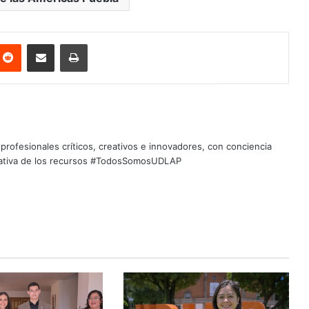
nterest
Reddit
Share via Email
Print
profesionales críticos, creativos e innovadores, con conciencia
quitativa de los recursos #TodosSomosUDLAP