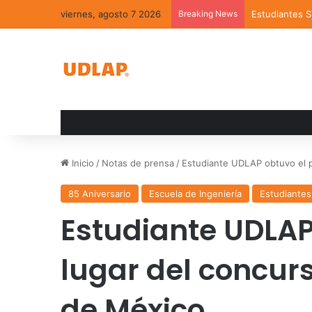
viernes, agosto 7 2026
Breaking News
Estudiantes 
Inicio
/
Notas de prensa
/
Estudiante UDLAP obtuvo el p
85 Aniversario
Escuela de Ingeniería
Estudiantes
Estudiante UDLAP
lugar del concur
de México