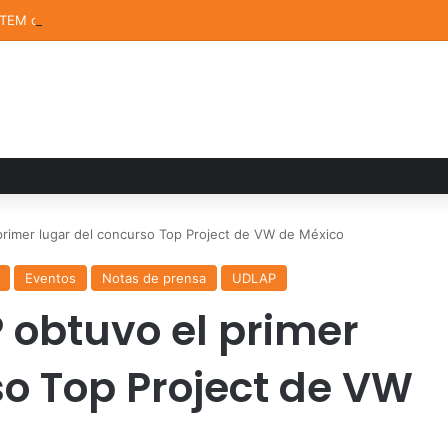
STEM de la UDLAP destacan en el MUTVI 2026
rimer lugar del concurso Top Project de VW de México
Eventos
Notas de prensa
UDLAP
 obtuvo el primer
so Top Project de VW