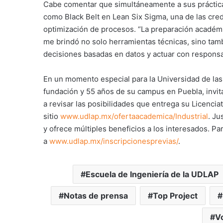
Cabe comentar que simultáneamente a sus prácticas
como Black Belt en Lean Six Sigma, una de las cred
optimización de procesos. “La preparación académi
me brindó no solo herramientas técnicas, sino tam
decisiones basadas en datos y actuar con responsab
En un momento especial para la Universidad de las
fundación y 55 años de su campus en Puebla, invit
a revisar las posibilidades que entrega su Licenciat
sitio
www.udlap.mx/ofertaacademica/Industrial
. Ju
y ofrece múltiples beneficios a los interesados. P
a
www.udlap.mx/inscripcionesprevias/
.
Escuela de Ingeniería de la UDLAP
Notas de prensa
Top Project
V