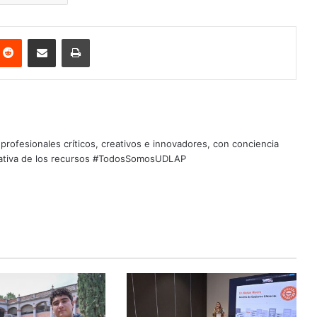
nterest
Reddit
Share via Email
Print
profesionales críticos, creativos e innovadores, con conciencia
quitativa de los recursos #TodosSomosUDLAP