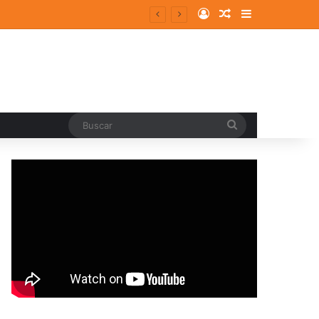
Log In
Random Article
Sidebar
Buscar