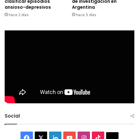
clasificar episodios
de investigación en
ansioso-depresivos
Argentina
hace 2 días
hace 3 días
Social
Facebook
X
LinkedIn
YouTube
Instagram
TikTok
Thread