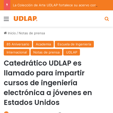
La Colección de Arte UDLAP fortalece su acervo con nuevas obras de artistas emergentes y consolidados
Menu
B
Inicio
/
Notas de prensa
85 Aniversario
Academia
Escuela de Ingeniería
Internacional
Notas de prensa
UDLAP
Catedrático UDLAP es
llamado para impartir
cursos de ingeniería
electrónica a jóvenes en
Estados Unidos